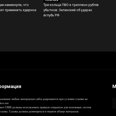
Политика
ии намекнули, что
Три кольца ПВО и триллион рублів
ет применить ядерное
убытков: Зеленский об ударах
вглубь РФ
формация
М
ьзование любых материалов сайта разрешается при условии ссылки на
kov.net
нет-СМИ должны использовать прямую открытую для поисковых систем
ссылку. Ссылка должна размещаться в первом абзаце материала.