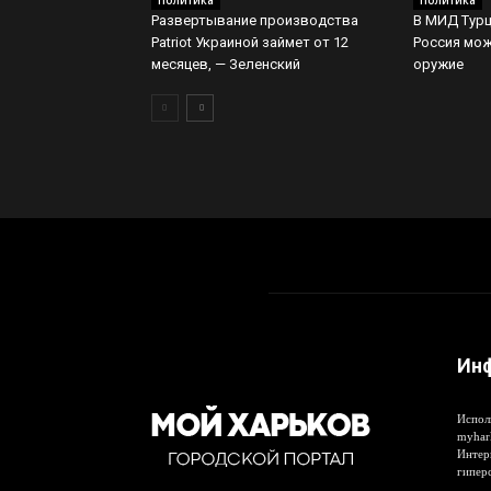
Политика
Политика
Развертывание производства
В МИД Турц
Patriot Украиной займет от 12
Россия мож
месяцев, — Зеленский
оружие
Ин
Испол
myhar
Интер
гипер