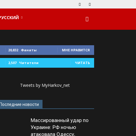
РУССКИЙ
20,832
Фанаты
МНЕ НРАВИТСЯ
2,507
Читатели
ЧИТАТЬ
Tweets by MyHarkov_net
Последние новости
Массированный удар по
Украине: РФ ночью
атаковала Одессу,