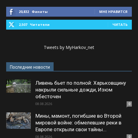
20,832
Фанаты
МНЕ НРАВИТСЯ
2,507
Читатели
ЧИТАТЬ
Tweets by MyHarkov_net
Последние новости
Ливень бьет по полной: Харьковщину
накрыли сильные дожди, Изюм
обесточен
08.08.2026
0
Мины, мамонт, погибшие во Второй
мировой войне: обмелевшие реки в
Европе открыли свои тайны...
08.08.2026
0