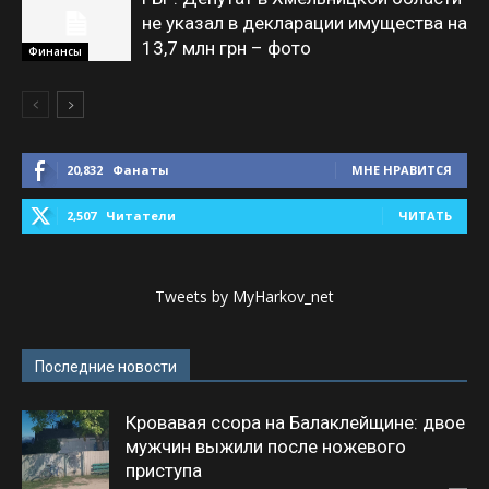
не указал в декларации имущества на
13,7 млн грн – фото
Финансы
20,832
Фанаты
МНЕ НРАВИТСЯ
2,507
Читатели
ЧИТАТЬ
Tweets by MyHarkov_net
Последние новости
Кровавая ссора на Балаклейщине: двое
мужчин выжили после ножевого
приступа