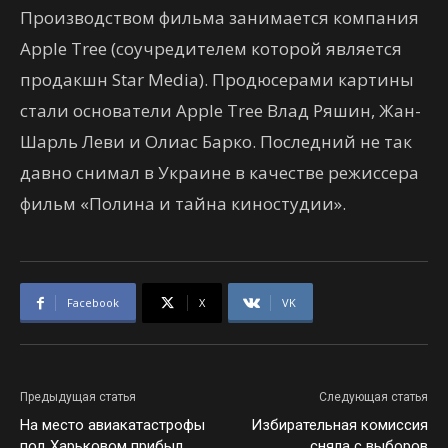
Производством фильма занимается компания
Apple Tree (соучредителем которой является
продакшн Star Media). Продюсерами картины
стали основатели Apple Tree Влад Ряшин, Жан-
Шарль Леви и Олиас Барко. Последний не так
давно снимал в Украине в качестве режиссера
фильм «Полина и тайна киностудии».
Facebook
X
VK
Предыдущая статья
Следующая статья
На место авиакатастрофы
Избирательная комиссия
под Харьковом прибыл
сняла с выборов