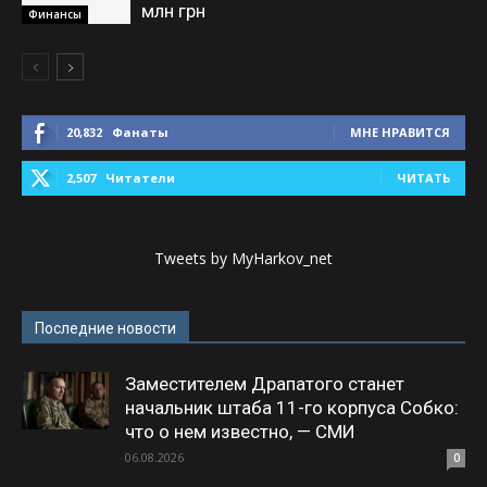
млн грн
Финансы
20,832
Фанаты
МНЕ НРАВИТСЯ
2,507
Читатели
ЧИТАТЬ
Tweets by MyHarkov_net
Последние новости
Заместителем Драпатого станет
начальник штаба 11-го корпуса Собко:
что о нем известно, — СМИ
06.08.2026
0