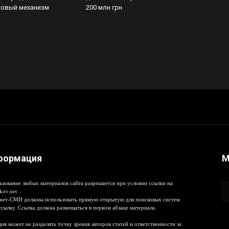
новый механизм
200 млн грн
формация
М
ьзование любых материалов сайта разрешается при условии ссылки на
kov.net
нет-СМИ должны использовать прямую открытую для поисковых систем
ссылку. Ссылка должна размещаться в первом абзаце материала.
ия может не разделять точку зрения авторов статей и ответственности за