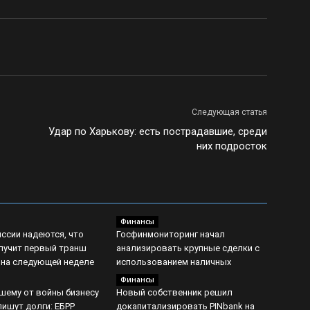
Следующая статья
Удар по Харькову: есть пострадавшие, среди
них подросток
Финансы
ссии надеются, что
Госфинмониторинг начал
лучит первый транш
анализировать крупные сделки с
 на следующей неделе
использованием наличных
Финансы
шему от войны бизнесу
Новый собственник решил
пишут долги: ЕБРР
докапитализировать PINbank на