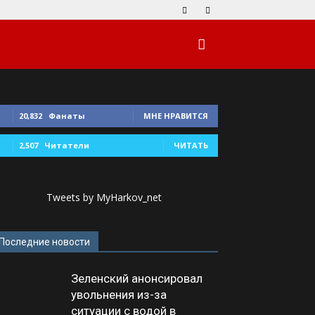
20,832
Фанаты
МНЕ НРАВИТСЯ
2,507
Читатели
ЧИТАТЬ
Tweets by MyHarkov_net
Последние новости
Зеленский анонсировал
увольнения из-за
ситуации с водой в