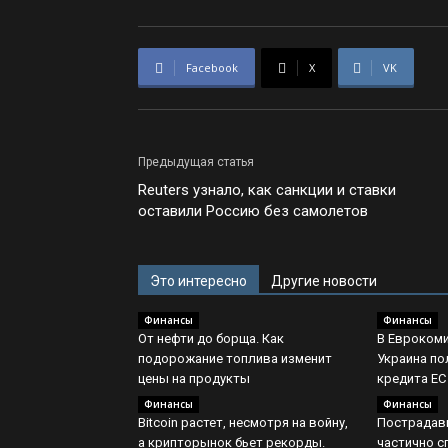
Facebook
X
VK
Предыдущая статья
Reuters узнало, как санкции и ставки
оставили Россию без самолетов
Это интересно
Другие новости
Финансы
Финансы
От нефти до борща. Как
В Еврокоми
подорожание топлива изменит
Украина по
цены на продукты
кредита ЕС
Финансы
Финансы
Bitcoin растет, несмотря на войну,
Пострадав
а крипторынок бьет рекорды.
частично с