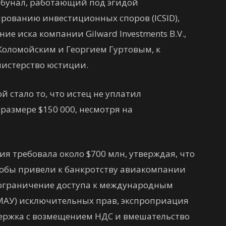
унал, работающий под эгидой
рованию инвестиционных споров (ICSID),
е иска компании Gilward Investments B.V.,
Коломойским и Георгием Гуртовым, к
нистерство юстиции.
 стало то, что истец не уплатил
азмере $150 000, несмотря на
ия требовала около $700 млн, утверждая, что
кобы привели к банкротству авиакомпании
 ограничение доступа к международным
МАУ) исключительных прав, экспроприация
адержка с возмещением НДС и вмешательство