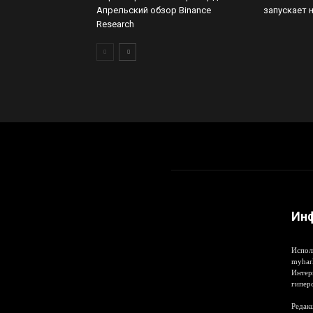
Апрельский обзор Binance
запускает 
Research
Ин
Испол
myhar
Интер
гипер
Редакц