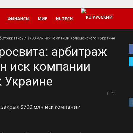
РУССКИЙ
ФИНАНСЫ
МИР
HI-TECH
рбитраж закрыл $700 млн иск компании Коломойского к Украине
росвита: арбитраж
н иск компании
 Украине
70