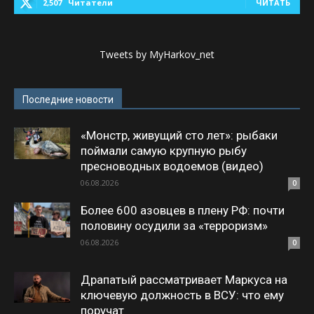
2,507
Читатели
ЧИТАТЬ
Tweets by MyHarkov_net
Последние новости
«Монстр, живущий сто лет»: рыбаки
поймали самую крупную рыбу
пресноводных водоемов (видео)
06.08.2026
0
Более 600 азовцев в плену РФ: почти
половину осудили за «терроризм»
06.08.2026
0
Драпатый рассматривает Маркуса на
ключевую должность в ВСУ: что ему
поручат