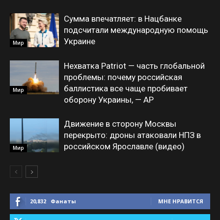
Сумма впечатляет: в Нацбанке
подсчитали международную помощь
Украине
Мир
Нехватка Patriot — часть глобальной
проблемы: почему российская
баллистика все чаще пробивает
Мир
оборону Украины, — AP
Движение в сторону Москвы
перекрыто: дроны атаковали НПЗ в
российском Ярославле (видео)
Мир
20,832
Фанаты
МНЕ НРАВИТСЯ