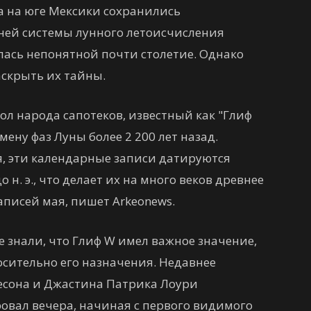
а на юге Мексики сохранились
ней системы лунного летоисчисления
лась непонятной почти столетие. Однако
аскрыть их тайны.
л народа сапотеков, известный как "Глиф
мену фаз Луны более 2 200 лет назад.
я, эти календарные записи датируются
н. э., что делает их на много веков древнее
писей мая, пишет Arkeonews.
 знали, что Глиф W имел важное значение,
осительно его назначения. Недавнее
есона и Джастина Патрика Лоури
ровал вечера, начиная с первого видимого