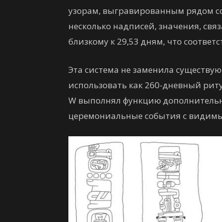
узорам, выгравированным рядом со
несколько надписей, значения, связ
близкому к 29,53 дням, что соответ
Эта система не заменила существу
использовать как 260-дневный риту
W выполнял функцию дополнительн
церемониальные события с видим