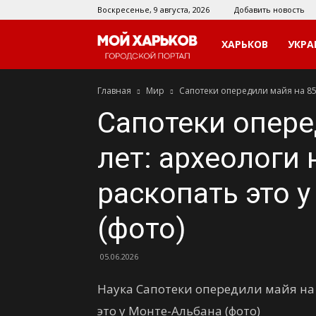
Воскресенье, 9 августа, 2026
Добавить новость
Мой
ХАРЬКОВ
УКРА
Главная
Мир
Сапотеки опередили майя на 850
Харьков
Сапотеки опере
лет: археологи
раскопать это 
(фото)
05.06.2026
Наука Сапотеки опередили майя на 
это у Монте-Альбана (фото)