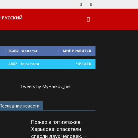
РУССКИЙ
20,832
Фанаты
МНЕ НРАВИТСЯ
2,507
Читатели
ЧИТАТЬ
Tweets by MyHarkov_net
Последние новости
Пожар в пятиэтажке
Харькова: спасатели
спасли двух человек, —