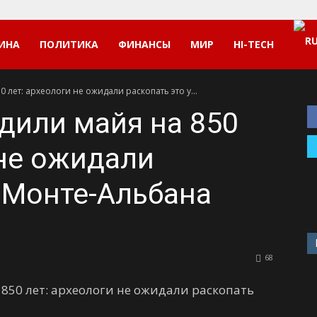
ИНА
ПОЛИТИКА
ФИНАНСЫ
МИР
HI-TECH
 лет: археологи не ожидали раскопать это у...
дили майя на 850
 не ожидали
у Монте-Альбана
68
850 лет: археологи не ожидали раскопать