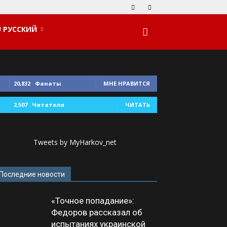
РУССКИЙ
20,832
Фанаты
МНЕ НРАВИТСЯ
2,507
Читатели
ЧИТАТЬ
Tweets by MyHarkov_net
Последние новости
«Точное попадание»:
Федоров рассказал об
испытаниях украинской