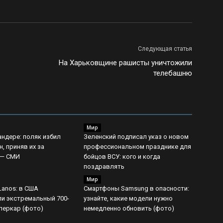
Следующая статья
На Харьковщине рашисты уничтожили
телебашню
Мир
андере: поляк избил
Зеленский подписал указ о новом
, приняв их за
профессиональном празднике для
 — СМИ
бойцов ВСУ: кого и когда
поздравлять
Мир
Lanos: в США
Смартфоны Samsung в опасности:
и экстремальный 700-
узнайте, какие модели нужно
перкар (фото)
немедленно обновить (фото)