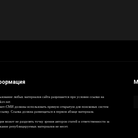
формация
М
ьзование любых материалов сайта разрешается при условии ссылки на
kov.net
нет-СМИ должны использовать прямую открытую для поисковых систем
ссылку. Ссылка должна размещаться в первом абзаце материала.
ия может не разделять точку зрения авторов статей и ответственности за
жание републицируемых материалов не несет.