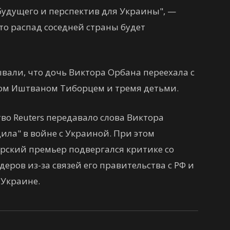
будущего и перспектив для Украины", —
что распад соседней страны будет
вали, что дочь Виктора Орбана переехала с
ом Иштваном Тиборцем и тремя детьми.
во Reuters передавало слова Виктора
дила" в войне с Украиной. При этом
рский премьер подвергался критике со
еров из-за связей его правительства с РФ и
Украине.