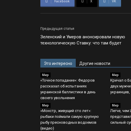
Facebook
X
VK
Предыдущая статья
Зеленский и Умеров анонсировали новую
технологическую Ставку: что там будет
Это интересно
Другие новости
Мир
Мир
«Точное попадание»: Федоров
Кричал о Б
рассказал об испытаниях
двух мужчин
украинской баллистики в день
украинцев,
своего увольнения
Мир
Мир
«Монстр, живущий сто лет»:
Легче, чем 
рыбаки поймали самую крупную
представил
рыбу пресноводных водоемов
сильный су
(видео)