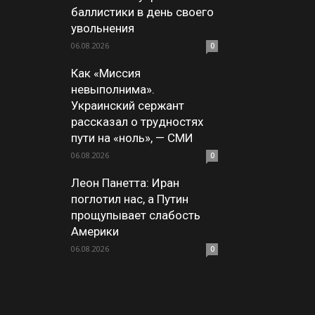
баллистики в день своего
увольнения
06.08.2026
0
Как «Миссия
невыполнима».
Украинский сержант
рассказал о трудностях
пути на «ноль», — СМИ
06.08.2026
0
Леон Панетта: Иран
поглотил нас, а Путин
прощупывает слабость
Америки
06.08.2026
0