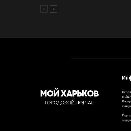
Ин
Испол
myhar
Интер
гипер
Редакц
содер