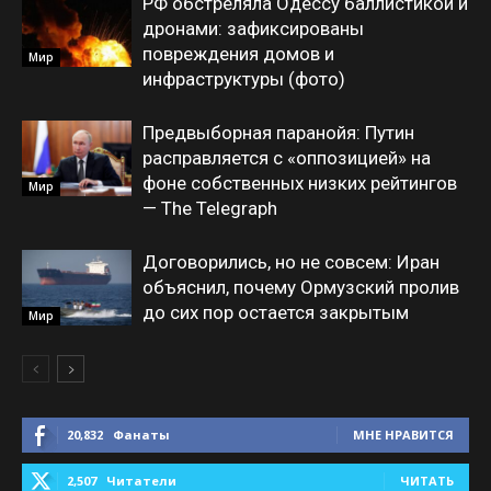
РФ обстреляла Одессу баллистикой и
дронами: зафиксированы
повреждения домов и
Мир
инфраструктуры (фото)
Предвыборная паранойя: Путин
расправляется с «оппозицией» на
фоне собственных низких рейтингов
Мир
— The Telegraph
Договорились, но не совсем: Иран
объяснил, почему Ормузский пролив
до сих пор остается закрытым
Мир
20,832
Фанаты
МНЕ НРАВИТСЯ
2,507
Читатели
ЧИТАТЬ