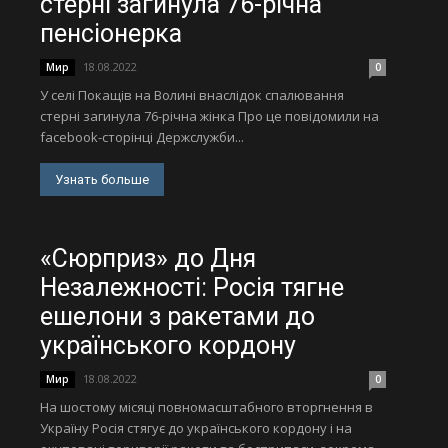
стерні загинула 76-річна
пенсіонерка
18.08.2022
Мир
0
У селі Покащів на Волині внаслідок спалювання
стерні загинула 76-річна жінка Про це повідомили на
facebook-сторінці Держслужби...
Узнать больше
«Сюрприз» до Дня
Незалежності: Росія тягне
ешелони з ракетами до
українського кордону
18.08.2022
Мир
0
На шостому місяці повномасштабного вторгнення в
Україну Росія стягує до українського кордону і на