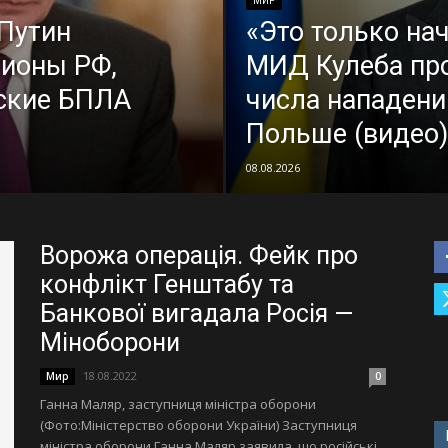
МИР
 Путин
«Это только нач
гионы РФ,
МИД Кулеба про
нские БПЛА
числа нападени
Польше (видео)
08.08.2026
Ворожа операція. Фейк про
конфлікт Генштабу та
Банкової вигадала Росія —
Міноборони
18.08.2022
Мир
0
Ганна Маляр, заступниця міністра оборони
(Фото:Міністерство оборони України) Заступниця
міністра оборони Ганна Маляр заявила, що російські