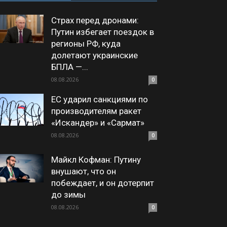
Страх перед дронами:
Путин избегает поездок в
регионы РФ, куда
долетают украинские
БПЛА —...
08.08.2026
0
ЕС ударил санкциями по
производителям ракет
«Искандер» и «Сармат»
08.08.2026
0
Майкл Кофман: Путину
внушают, что он
побеждает, и он дотерпит
до зимы
08.08.2026
0