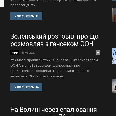
пропагандисти...
Узнать больше
Зеленський розповів, про що
розмовляв з генсеком ООН
18.08.2022
Мир
0
"У Львові провів зустріч із Генеральним секретарем
ООН Антоніу Гутеррішем. Домовилися про
продовження координації в реалізації зернової
ініціативи. Обговорили можливі...
Узнать больше
На Волині через спалювання