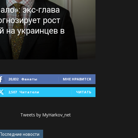
ало»: экс-глава
гнозирует рост
й на украинцев в
20,832
Фанаты
МНЕ НРАВИТСЯ
2,507
Читатели
ЧИТАТЬ
Tweets by MyHarkov_net
Последние новости