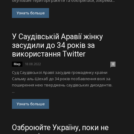
окуповані території ракети та боєприпаси, зокрема...
Узнать больше
У Саудівській Аравії жінку
засудили до 34 років за
використання Twitter
18.08.2022
Мир
0
Суд Саудівської Аравії засудив громадянку країни
Сальму аль-Шехаб до 34 років позбавлення волі за
поширення нею тверджень саудівських дисидентів.
...
Узнать больше
Озброюйте Україну, поки не