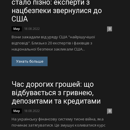
стало пізно: експерти з
нацбезпеки звернулися до
США
18.08.2022
Мир
0
Вони зажадали від уряду США "найрішучішої
відповіді". Близько 20 експертів і фахівців з
національної безпеки закликали США...
Узнать больше
Час дорогих грошей: що
відбувається з гривнею,
депозитами та кредитами
18.08.2022
Мир
0
На українську фінансову систему тисне війна, яка
починає затягуватися. Це змушує коливатися курс