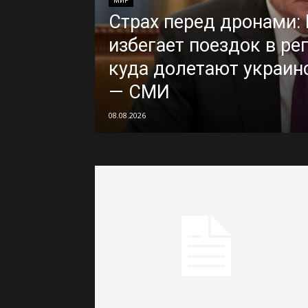
МИР
Страх перед дронами:
избегает поездок в ре
куда долетают украи
— СМИ
08.08.2026