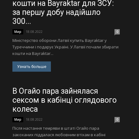
кошти на Bayraktar для ЗСУ:
за першу добу надійшло
300...
18.08.2022
Мир
0
Міністерство оборони Латвії купить Bayraktar у
Туреччини і подарує Україні. У Латвії почали збирати
кошти на Bayraktar...
Узнать больше
В Огайо пара зайнялася
сексом в кабінці оглядового
колеса
18.08.2022
Мир
0
Після настання темряви в штаті Огайо пара
закоханих піддалася любовним втіхам в кабіні