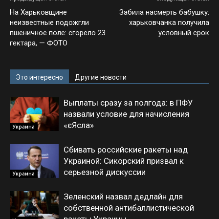
На Харьковщине
Забила насмерть бабушку:
неизвестные подожгли
харьковчанка получила
пшеничное поле: сгорело 23
условный срок
гектара, — ФОТО
Это интересно
Другие новости
Выплаты сразу за полгода: в ПФУ
назвали условие для начисления
«єЯсла»
Украина
Сбивать российские ракеты над
Украиной: Сикорский призвал к
серьезной дискуссии
Украина
Зеленский назвал дедлайн для
собственной антибаллистической