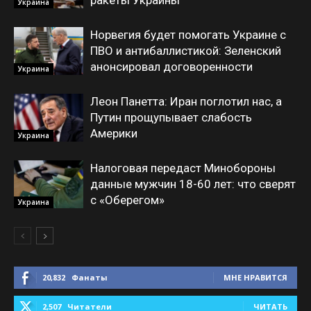
ракеты Украины
Украина
Норвегия будет помогать Украине с
ПВО и антибаллистикой: Зеленский
анонсировал договоренности
Украина
Леон Панетта: Иран поглотил нас, а
Путин прощупывает слабость
Америки
Украина
Налоговая передаст Минобороны
данные мужчин 18-60 лет: что сверят
с «Оберегом»
Украина
20,832
Фанаты
МНЕ НРАВИТСЯ
2,507
Читатели
ЧИТАТЬ