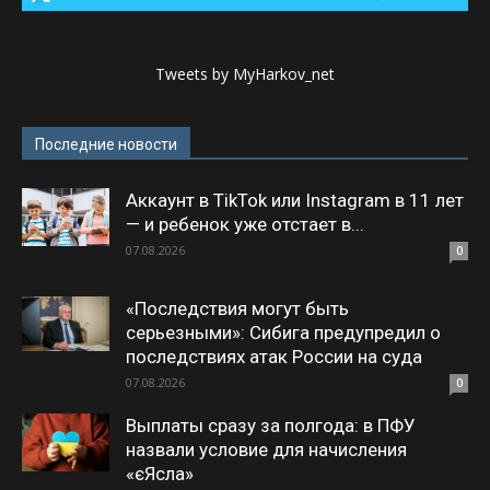
Tweets by MyHarkov_net
Последние новости
Аккаунт в TikTok или Instagram в 11 лет
— и ребенок уже отстает в...
07.08.2026
0
«Последствия могут быть
серьезными»: Сибига предупредил о
последствиях атак России на суда
07.08.2026
0
Выплаты сразу за полгода: в ПФУ
назвали условие для начисления
«єЯсла»