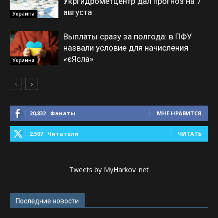
Укргидрометцентр дал прогноз на 7
августа
Украина
Выплаты сразу за полгода: в ПФУ
назвали условие для начисления
«єЯсла»
Украина
20,832
Фанаты
МНЕ НРАВИТСЯ
2,507
Читатели
ЧИТАТЬ
Tweets by MyHarkov_net
Последние новости