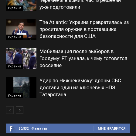
перемены в армии: часть решений
уже подготовили
Украина
The Atlantic: Украина превратилась из
просителя оружия в поставщика
безопасности для США
Украина
Мобилизация после выборов в
Госдуму: FT узнала, к чему готовятся
россияне
Украина
Удар по Нижнекамску: дроны СБС
достали один из ключевых НПЗ
Татарстана
Украина
20,832
Фанаты
МНЕ НРАВИТСЯ