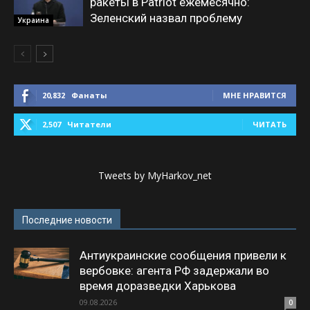
ракеты в Patriot ежемесячно:
Зеленский назвал проблему
Украина
20,832
Фанаты
МНЕ НРАВИТСЯ
2,507
Читатели
ЧИТАТЬ
Tweets by MyHarkov_net
Последние новости
Антиукраинские сообщения привели к
вербовке: агента РФ задержали во
время доразведки Харькова
09.08.2026
0