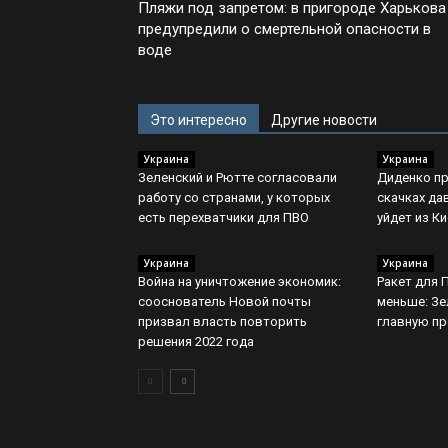
Пляжи под запретом: в пригороде Харькова
предупредили о смертельной опасности в
воде
Это интересно
Другие новости
Украина
Украина
Зеленский и Рютте согласовали
Диденко пр
работу со странами, у которых
скачках да
есть перехватчики для ПВО
уйдет из К
Украина
Украина
Война на уничтожение экономик:
Ракет для 
сооснователь Новой почты
меньше: Зе
призвал власть повторить
главную п
решения 2022 года