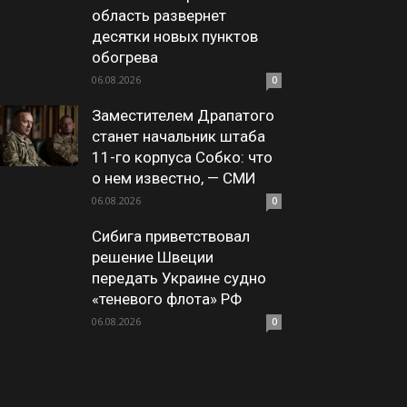
область развернет
десятки новых пунктов
обогрева
06.08.2026
0
Заместителем Драпатого
станет начальник штаба
11-го корпуса Собко: что
о нем известно, — СМИ
06.08.2026
0
Сибига приветствовал
решение Швеции
передать Украине судно
«теневого флота» РФ
06.08.2026
0