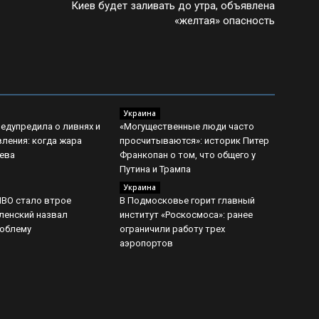
Киев будет заливать до утра, объявлена
«желтая» опасность
Украина
едупредила о ливнях и
«Могущественные люди часто
вления: когда жара
просчитываются»: историк Питер
иева
Франкопан о том, что общего у
Путина и Трампа
Украина
ПВО стало втрое
В Подмосковье горит главный
ленский назвал
институт «Роскосмоса»: ранее
роблему
ограничили работу трех
аэропортов