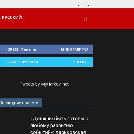
РУССКИЙ
20,832
Фанаты
МНЕ НРАВИТСЯ
2,507
Читатели
ЧИТАТЬ
Tweets by MyHarkov_net
Последние новости
«Должны быть готовы к
любому развитию
событий»: Харьковская