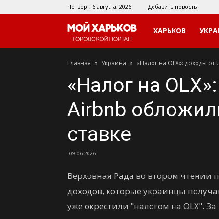
Четверг, 6 августа, 2026
Добавить новость
Мой
ХАРЬКОВ
УКРА
Главная
Украина
«Налог на OLX»: доходы от 
Харьков
«Налог на OLX»:
Airbnb обложил
ставке
09.06.2026
Верховная Рада во втором чтении 
доходов, которые украинцы получа
уже окрестили "налогом на OLX". За