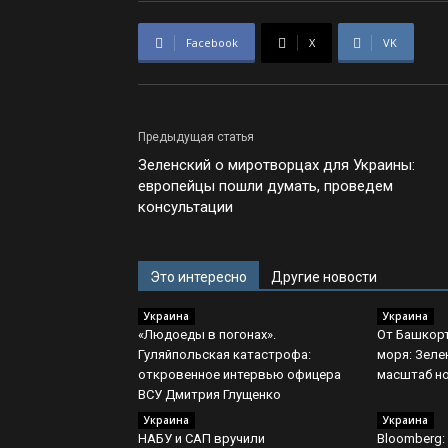
Facebook
X
VK
Предыдущая статья
Зеленский о миротворцах для Украины:
европейцы пошли думать, проведем
консультации
Это интересно
Другие новости
Украина
Украина
«Людоеды в погонах».
От Башкорт
Гуляйпольская катастрофа:
моря: Зеле
откровенное интервью офицера
масштаб н
ВСУ Дмитрия Глущенко
Украина
Украина
НАБУ и САП вручили
Bloomberg: