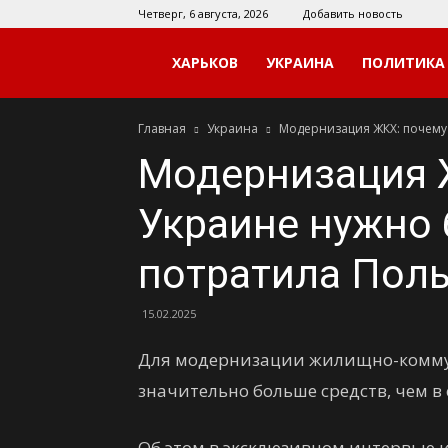
Четверг, 6 августа, 2026
Добавить новость
Мой
ХАРЬКОВ
УКРАИНА
ПОЛИТИКА
Главная
Украина
Модернизация ЖКХ: почему
Харьков
Модернизация 
Украине нужно 
потратила Пол
15.02.2025
Для модернизации жилищно-комму
значительно больше средств, чем в
Об этом в эксклюзивном интервью 