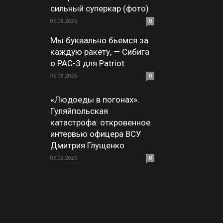
сильный суперкар (фото)
06.08.2026
0
Мы буквально бьемся за
каждую ракету, — Сибига
о PAC-3 для Patriot
06.08.2026
0
«Людоеды в погонах».
Гуляйпольская
катастрофа: откровенное
интервью офицера ВСУ
Дмитрия Глущенко
06.08.2026
0