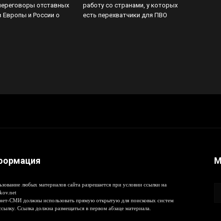
переговоры отставных
работу со странами, у которых
 Европы и России о
есть перехватчики для ПВО
формация
М
ьзование любых материалов сайта разрешается при условии ссылки на
kov.net
нет-СМИ должны использовать прямую открытую для поисковых систем
ссылку. Ссылка должна размещаться в первом абзаце материала.