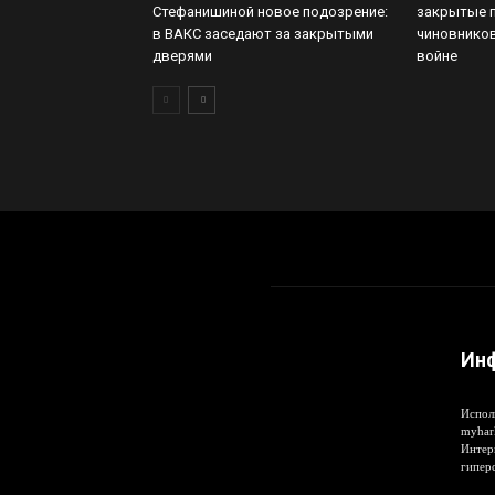
Стефанишиной новое подозрение:
закрытые 
в ВАКС заседают за закрытыми
чиновников
дверями
войне
Ин
Испол
myhar
Интер
гипер