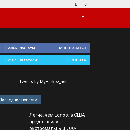
20,832
Фанаты
МНЕ НРАВИТСЯ
2,507
Читатели
ЧИТАТЬ
Tweets by MyHarkov_net
Последние новости
Легче, чем Lanos: в США
представили
экстремальный 700-