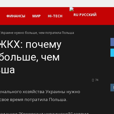
РУССКИЙ
ФИНАНСЫ
МИР
HI-TECH
 Украине нужно больше, чем потратила Польша
ЖКХ: почему
больше, чем
ьша
74
нального хозяйства Украины нужно
 свое время потратила Польша.
изданию "Комерсант украинский" заявил