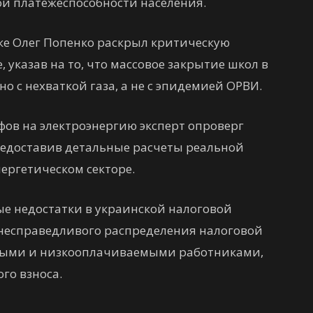
ой платежеспособности населения.
ике Олег Попенко раскрыл критическую
, указав на то, что массовое закрытие школ в
но с нехваткой газа, а не с эпидемией ОРВИ.
ифов на электроэнергию эксперт опроверг
редоставив детальные расчеты реальной
ергетическом секторе.
е недостатки в украинской налоговой
о несправедливого распределения налоговой
мыми и низкооплачиваемыми работниками,
го взноса.