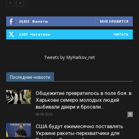
20,832
Фанаты
МНЕ НРАВИТСЯ
2,507
Читатели
ЧИТАТЬ
Tweets by MyHarkov_net
Последние новости
Общежитие превратилось в поле боя: в
Харькове семеро молодых людей
выбивали двери и бросали...
08.08.2026
0
США будут ежемесячно поставлять
Украине ракеты-перехватчики для