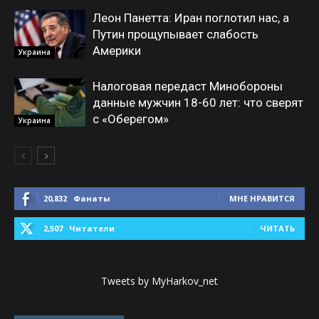
Леон Панетта: Иран поглотил нас, а
Путин прощупывает слабость
Америки
Украина
Налоговая передаст Минобороны
данные мужчин 18-60 лет: что сверят
с «Оберегом»
Украина
20,832
Фанаты
МНЕ НРАВИТСЯ
2,507
Читатели
ЧИТАТЬ
Tweets by MyHarkov_net