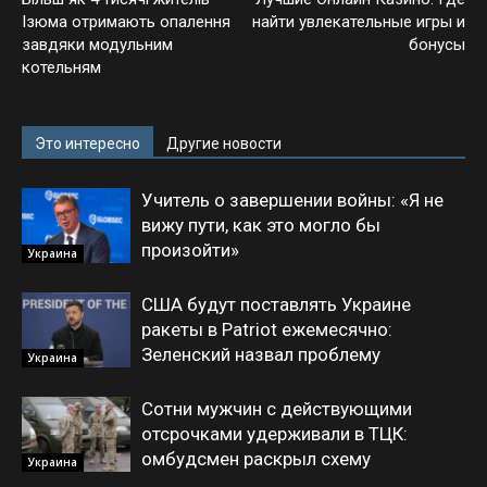
Ізюма отримають опалення
найти увлекательные игры и
завдяки модульним
бонусы
котельням
Это интересно
Другие новости
Учитель о завершении войны: «Я не
вижу пути, как это могло бы
произойти»
Украина
США будут поставлять Украине
ракеты в Patriot ежемесячно:
Зеленский назвал проблему
Украина
Сотни мужчин с действующими
отсрочками удерживали в ТЦК:
омбудсмен раскрыл схему
Украина