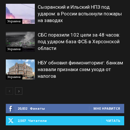
Сызранский и Ильский НПЗ под
ударом: в России вспыхнули пожары
на заводах
Украина
СБС поразили 102 цели за 48 часов:
под ударом база ФСБ в Херсонской
области
Украина
НБУ обновил финмониторинг: банкам
назвали признаки схем ухода от
налогов
Украина
20,832
Фанаты
МНЕ НРАВИТСЯ
2,507
Читатели
ЧИТАТЬ