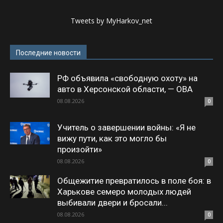
Tweets by MyHarkov_net
Последние новости
РФ объявила «свободную охоту» на
авто в Херсонской области, — ОВА
08.08.2026
0
Учитель о завершении войны: «Я не
вижу пути, как это могло бы
произойти»
08.08.2026
0
Общежитие превратилось в поле боя: в
Харькове семеро молодых людей
выбивали двери и бросали...
08.08.2026
0