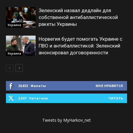
Зеленский назвал дедлайн для
собственной антибаллистической
ракеты Украины
Украина
Норвегия будет помогать Украине с
ПВО и антибаллистикой: Зеленский
анонсировал договоренности
Украина
20,832
Фанаты
МНЕ НРАВИТСЯ
2,507
Читатели
ЧИТАТЬ
Tweets by MyHarkov_net