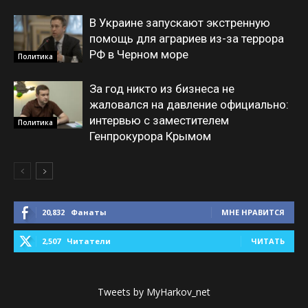
В Украине запускают экстренную
помощь для аграриев из-за террора
РФ в Черном море
Политика
За год никто из бизнеса не
жаловался на давление официально:
интервью с заместителем
Политика
Генпрокурора Крымом
20,832
Фанаты
МНЕ НРАВИТСЯ
2,507
Читатели
ЧИТАТЬ
Tweets by MyHarkov_net