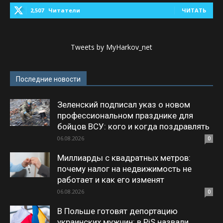
2,507
Читатели
ЧИТАТЬ
Tweets by MyHarkov_net
Последние новости
Зеленский подписал указ о новом
профессиональном празднике для
бойцов ВСУ: кого и когда поздравлять
06.08.2026
0
Миллиарды с квадратных метров:
почему налог на недвижимость не
работает и как его изменят
06.08.2026
0
В Польше готовят депортацию
украинских мужчин: в PiS назвали