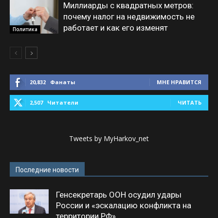
Миллиарды с квадратных метров:
почему налог на недвижимость не
работает и как его изменят
Политика
20,832
Фанаты
МНЕ НРАВИТСЯ
2,507
Читатели
ЧИТАТЬ
Tweets by MyHarkov_net
Последние новости
Генсекретарь ООН осудил удары
России и «эскалацию конфликта на
территории РФ»