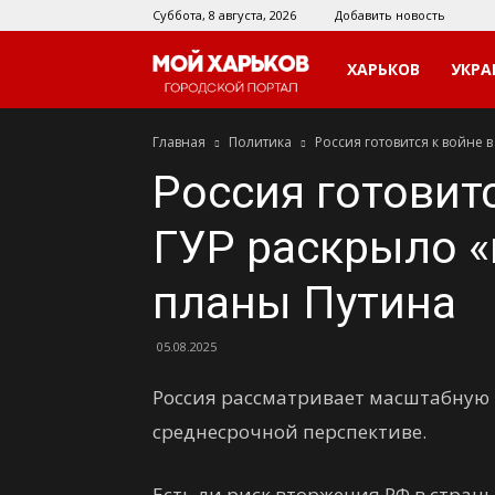
Суббота, 8 августа, 2026
Добавить новость
Мой
ХАРЬКОВ
УКРА
Главная
Политика
Россия готовится к войне 
Харьков
Россия готовитс
ГУР раскрыло 
планы Путина
05.08.2025
Россия рассматривает масштабную 
среднесрочной перспективе.
Есть ли риск вторжения РФ в стран