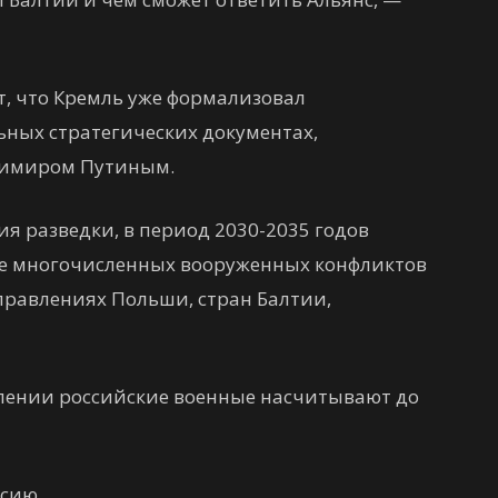
т, что Кремль уже формализовал
ных стратегических документах,
димиром Путиным.
я разведки, в период 2030-2035 годов
ие многочисленных вооруженных конфликтов
аправлениях Польши, стран Балтии,
лении российские военные насчитывают до
ссию