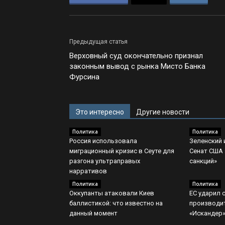
Предыдущая статья
Верховный суд окончательно признал
законным вывод с рынка Мисто Банка
Фурсина
Это интересно
Другие новости
Политика
Политика
Россия использовала
Зеленский 
миграционный кризис в Сеуте для
Сенат США 
разгона ультраправых
санкций»
нарративов
Политика
Политика
Оккупанты атаковали Киев
ЕС ударил 
баллистикой: что известно на
производи
данный момент
«Искандер»