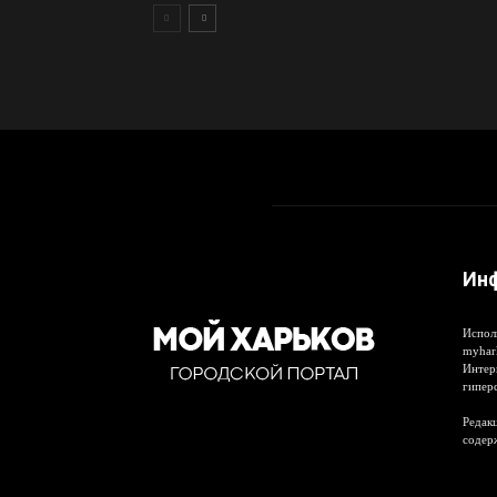
Ин
Испол
myhar
Интер
гипер
Редакц
содер