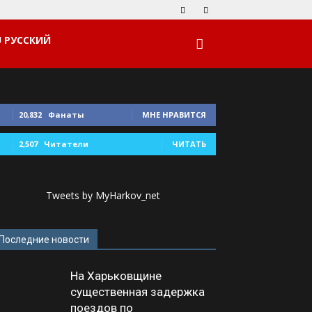
РУССКИЙ
20,832
Фанаты
МНЕ НРАВИТСЯ
2,507
Читатели
ЧИТАТЬ
Tweets by MyHarkov_net
Последние новости
На Харьковщине
существенная задержка
поездов по