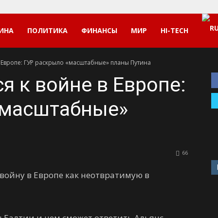
ИНА
ПОЛИТИКА
ФИНАНСЫ
МИР
HI-TECH
в Европе: ГУР раскрыло «масштабные» планы Путина
я к войне в Европе:
«масштабные»
66
войну в Европе как неотвратимую в
ы Балтии и чем сможет ответить Альянс, —