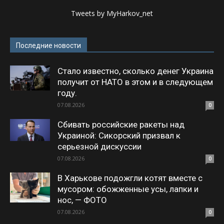
Tweets by MyHarkov_net
Последние новости
Стало известно, сколько денег Украина
получит от НАТО в этом и в следующем
году.
07.08.2026
0
Сбивать российские ракеты над
Украиной: Сикорский призвал к
серьезной дискуссии
07.08.2026
0
В Харькове подожгли котят вместе с
мусором: обожженные усы, лапки и
нос, — ФОТО
07.08.2026
0