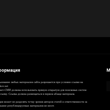
формация
М
ьзование любых материалов сайта разрешается при условии ссылки на
kov.net
нет-СМИ должны использовать прямую открытую для поисковых систем
ссылку. Ссылка должна размещаться в первом абзаце материала.
ия может не разделять точку зрения авторов статей и ответственности за
жание републицируемых материалов не несет.