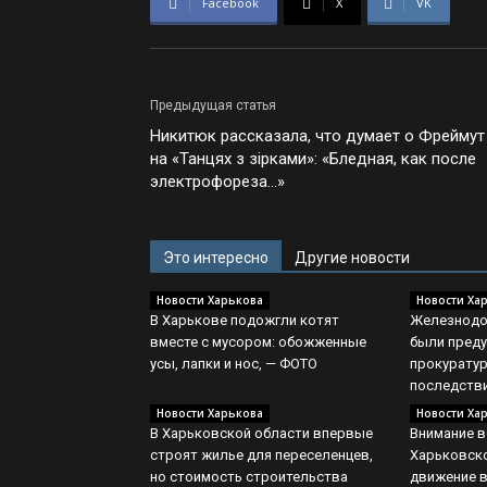
Facebook
X
VK
Предыдущая статья
Никитюк рассказала, что думает о Фреймут
на «Танцях з зірками»: «Бледная, как после
электрофореза…»
Это интересно
Другие новости
Новости Харькова
Новости Ха
В Харькове подожгли котят
Железнодо
вместе с мусором: обожженные
были преду
усы, лапки и нос, — ФОТО
прокуратур
последстви
Новости Харькова
Новости Ха
В Харьковской области впервые
Внимание в
строят жилье для переселенцев,
Харьковско
но стоимость строительства
движение 