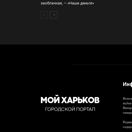
заоблачная, — «Наши деньги»
Ин
Испол
myhar
Интер
гипер
Редакц
содер