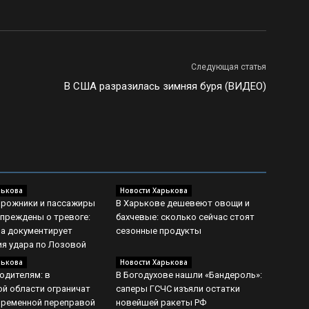
Следующая статья
В США разразилась зимняя буря (ВИДЕО)
рькова
Новости Харькова
рожники и пассажиры
В Харькове дешевеют овощи и
преждены о тревоге:
бахчевые: сколько сейчас стоят
а документирует
сезонные продукты
я удара по Лозовой
рькова
Новости Харькова
одителям: в
В Богодухове нашли «Бандероль»:
й области ограничат
саперы ГСЧС изъяли остатки
временной переправой
новейшей ракеты РФ