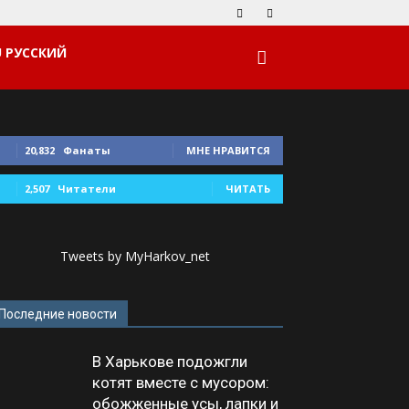
РУССКИЙ
20,832
Фанаты
МНЕ НРАВИТСЯ
2,507
Читатели
ЧИТАТЬ
Tweets by MyHarkov_net
Последние новости
В Харькове подожгли
котят вместе с мусором:
обожженные усы, лапки и