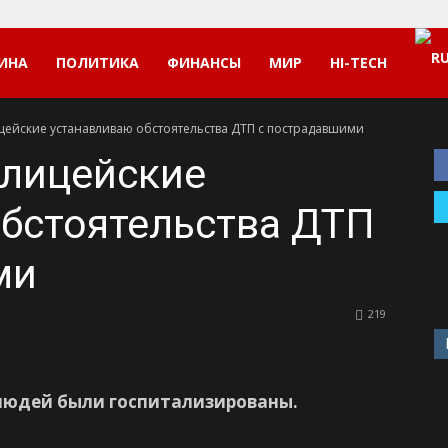
ИНА
ПОЛИТИКА
ФИНАНСЫ
МИР
HI-TECH
цейские устанавливаю обстоятельства ДТП с пострадавшими
олицейские
бстоятельства ДТП
ми
219
 людей были госпитализированы.