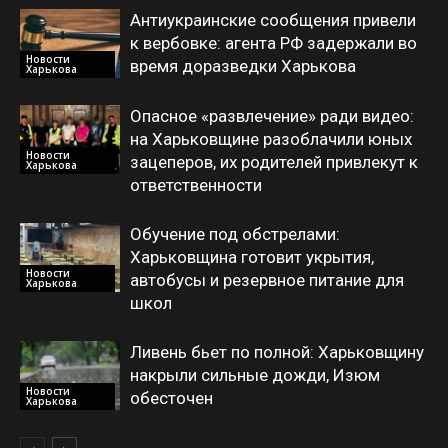
Антиукраинские сообщения привели
к вербовке: агента РФ задержали во
Новости
время доразведки Харькова
Харькова
Опасное «развлечение» ради видео:
на Харьковщине разоблачили юных
Новости
зацеперов, их родителей привлекут к
Харькова
ответственности
Обучение под обстрелами:
Харьковщина готовит укрытия,
Новости
автобусы и резервное питание для
Харькова
школ
Ливень бьет по полной: Харьковщину
накрыли сильные дожди, Изюм
Новости
обесточен
Харькова