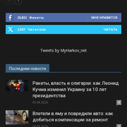
20,832
Фанаты
МНЕ НРАВИТСЯ
2,507
Читатели
ЧИТАТЬ
Tweets by MyHarkov_net
Последние новости
Ракеты, власть и олигархи: как Леонид
Кучма изменил Украину за 10 лет
президентства
09.08.2026
0
Влетели в яму и повредили авто: как
добиться компенсации за ремонт
09.08.2026
0