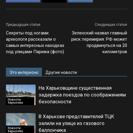
Предыдущая статья
Следующая статья
Секреты под ногами:
Зеленский назвал главный
археологи рассказали о
риск перемирия: РФ может
самых интересных находках
продвинуться на 20
под улицами Парижа (фото)
километров
Это интересно
Другие новости
На Харьковщине существенная
задержка поездов по соображениям
Новости
безопасности
Харькова
В Харькове представителей ТЦК
залили на улице из газового
Новости
баллончика
Харькова