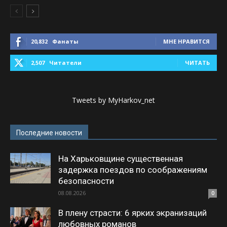
20,832
Фанаты
МНЕ НРАВИТСЯ
2,507
Читатели
ЧИТАТЬ
Tweets by MyHarkov_net
Последние новости
На Харьковщине существенная
задержка поездов по соображениям
безопасности
08.08.2026
0
В плену страсти: 6 ярких экранизаций
любовных романов