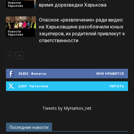
Новости
время доразведки Харькова
Харькова
Опасное «развлечение» ради видео:
на Харьковщине разоблачили юных
Новости
зацеперов, их родителей привлекут к
Харькова
ответственности
20,832
Фанаты
МНЕ НРАВИТСЯ
2,507
Читатели
ЧИТАТЬ
Tweets by MyHarkov_net
Последние новости