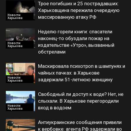
Трое погибших и 25 пострадавших:
Харьковщина пережила очередную
Новости
массированную атаку РФ
Харькова
Неделю горели книги: спасатели
наконец-то обуздали пожар на
Новости
издательстве «Утро», вызванный
Харькова
обстрелами
Маскировала психотроп в шампунях и
чайных пачках: в Харькове
Новости
задержали 51-летнюю женщину
Харькова
Свободный ли доступ к воде? Нет, не
слыхали. В Харькове перегородили
Новости
вход в водоем
Харькова
Антиукраинские сообщения привели
к вербовке: агента РФ задержали во