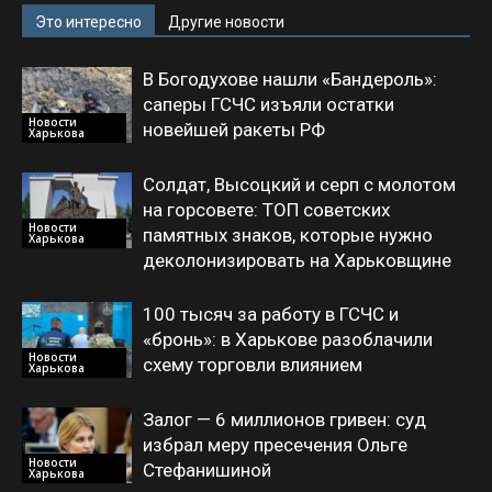
Это интересно
Другие новости
В Богодухове нашли «Бандероль»:
саперы ГСЧС изъяли остатки
Новости
новейшей ракеты РФ
Харькова
Солдат, Высоцкий и серп с молотом
на горсовете: ТОП советских
Новости
памятных знаков, которые нужно
Харькова
деколонизировать на Харьковщине
100 тысяч за работу в ГСЧС и
«бронь»: в Харькове разоблачили
Новости
схему торговли влиянием
Харькова
Залог — 6 миллионов гривен: суд
избрал меру пресечения Ольге
Новости
Стефанишиной
Харькова