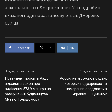
алкогольного сп&rsquo;яніння. Усі подробиці
вказаної події наразі зʼясовуються. Джерело:
057.ua
Facebook
X
VK
Предыдущая статья
Следующая статья
Президент просить Раду
Россияне угрожают судам,
відхилити закон про
которых подозревают в
виділення 573,9 млн грн на
намерении следовать в
завершення будівництва
Украину, — Гуменюк
Музею Голодомору