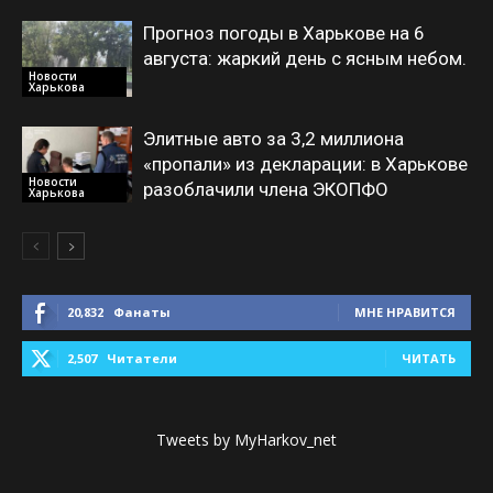
Прогноз погоды в Харькове на 6
августа: жаркий день с ясным небом.
Новости
Харькова
Элитные авто за 3,2 миллиона
«пропали» из декларации: в Харькове
Новости
разоблачили члена ЭКОПФО
Харькова
20,832
Фанаты
МНЕ НРАВИТСЯ
2,507
Читатели
ЧИТАТЬ
Tweets by MyHarkov_net