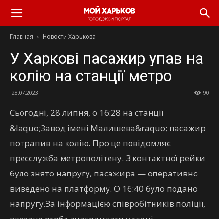
Главная
Новости Харькова
У Харкові пасажир упав на
колію на станції метро
28.07.2023
90
Сьогодні, 28 липня, о 16:28 на станції
&laquo;Завод імені Малишева&raquo; пасажир
потрапив на колію. Про це повідомляє
пресслужба метрополітену. З контактної рейки
було знято напругу, пасажира — оперативно
виведено на платформу. О 16:40 було подано
напругу.За інформацією співробітників поліції,
вказана особа знаходилася у стані