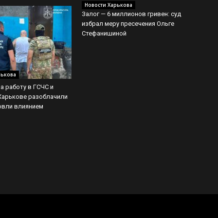
Новости Харькова
Залог — 6 миллионов гривен: суд
избрал меру пресечения Ольге
Стефанишиной
рькова
за работу в ГСЧС и
 Харькове разоблачили
овли влиянием