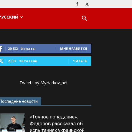
РУССКИЙ
20,832
Фанаты
МНЕ НРАВИТСЯ
2,507
Читатели
ЧИТАТЬ
Tweets by MyHarkov_net
Последние новости
«Точное попадание»:
Федоров рассказал об
испытаниях украинской