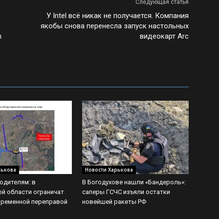
Следующая статья
У Intel всё никак не получается. Компания
якобы снова перенесла запуск настольных
m
видеокарт Arc
рькова
Новости Харькова
одителям: в
В Богодухове нашли «Бандероль»:
й области ограничат
саперы ГСЧС изъяли остатки
временной переправой
новейшей ракеты РФ