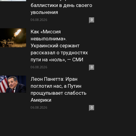
баллистики в день своего
увольнения
06.08.2026
0
Как «Миссия
невыполнима».
Украинский сержант
рассказал о трудностях
пути на «ноль», — СМИ
06.08.2026
0
Леон Панетта: Иран
поглотил нас, а Путин
прощупывает слабость
Америки
06.08.2026
0