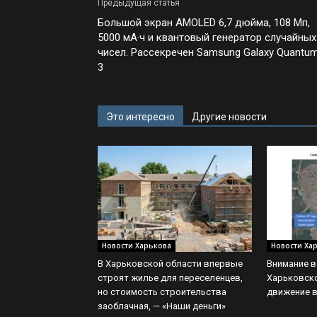
Предыдущая статья
Большой экран AMOLED 6,7 дюйма, 108 Мп,
5000 мА·ч и квантовый генератор случайных
чисел. Рассекречен Samsung Galaxy Quantu
3
Это интересно
Другие новости
Новости Харькова
Новости Ха
В Харьковской области впервые
Внимание в
строят жилье для переселенцев,
Харьковско
но стоимость строительства
движение 
заоблачная, — «Наши деньги»