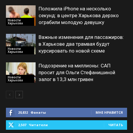
Положила iPhone на несколько
секунд: в центре Харькова дерзко
Новости
ограбили молодую девушку
Харькова
Важные изменения для пассажиров:
в Харькове два трамвая будут
Новости
курсировать по новой схеме
Харькова
Подозрение на миллионы: САП
просит для Ольги Стефанишиной
Новости
залог в 13,3 млн гривен
Харькова
20,832
Фанаты
МНЕ НРАВИТСЯ
2,507
Читатели
ЧИТАТЬ