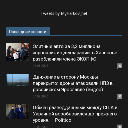
Tweets by MyHarkov_net
Последние новости
Элитные авто за 3,2 миллиона
«пропали» из декларации: в Харькове
разоблачили члена ЭКОПФО
06.08.2026
0
Движение в сторону Москвы
перекрыто: дроны атаковали НПЗ в
российском Ярославле (видео)
06.08.2026
0
Обмен разведданными между США и
Украиной возобновился до прежнего
уровня, — Politico
06.08.2026
0