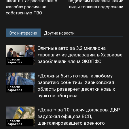
школ: в ГУР рассказали о
водителям показали, какие
жалобах россиян на
виды топлива подорожали
собственную ПВО
Это интересно
Другие новости
Элитные авто за 3,2 миллиона
«пропали» из декларации: в Харькове
Новости
разоблачили члена ЭКОПФО
Харькова
«Должны быть готовы к любому
развитию событий»: Харьковская
Новости
область развернет десятки новых
Харькова
пунктов обогрева
«Донат» за 10 тысяч долларов: ДБР
задержал офицера ВСП,
Новости
шантажировавшего военного
Харькова