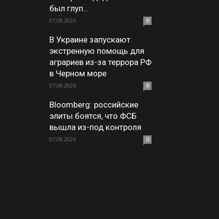
был глуп...
07.08.2026
0
В Украине запускают
экстренную помощь для
аграриев из-за террора РФ
в Черном море
07.08.2026
0
Bloomberg: российские
элиты боятся, что ФСБ
вышла из-под контроля
07.08.2026
0