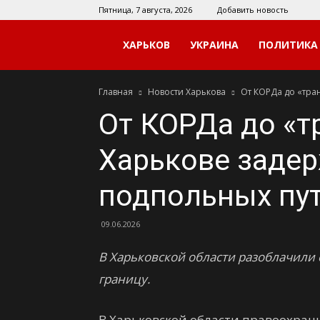
Пятница, 7 августа, 2026
Добавить новость
Мой
ХАРЬКОВ
УКРАИНА
ПОЛИТИКА
Главная
Новости Харькова
От КОРДа до «тра
Харьков
От КОРДа до «тр
Харькове задер
подпольных пу
09.06.2026
В Харьковской области разоблачили
границу.
В Харьковской области правоохран