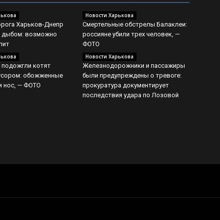
рькова
Новости Харькова
орога Харьков-Днепр
Смертельные обстрелы Балаклеи:
я дыбом: возможно
россияне убили трех человек, —
лит
ФОТО
рькова
Новости Харькова
 подожгли котят
Железнодорожники и пассажиры
мусором: обожженные
были предупреждены о тревоге:
и нос, — ФОТО
прокуратура документирует
последствия удара по Лозовой