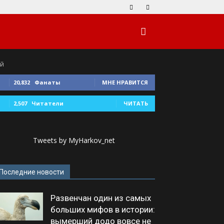
ий
20,832
Фанаты
МНЕ НРАВИТСЯ
2,507
Читатели
ЧИТАТЬ
Tweets by MyHarkov_net
Последние новости
Развенчан один из самых
больших мифов в истории:
вымерший додо вовсе не