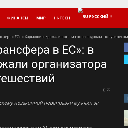
РУССКИЙ
ФИНАНСЫ
МИР
HI-TECH
нсфера в ЕС»: в Харькове задержали организатора подпольных путешеств
ансфера в ЕС»: в
жали организатора
тешествий
70
 схему незаконной переправки мужчин за
ители задержали 21-летнего местного