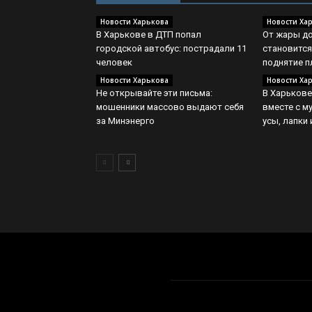
Новости Харькова
Новости Ха
В Харькове в ДТП попал
От жары д
городской автобус: пострадали 11
становитс
человек
поднятие п
Новости Харькова
Новости Ха
Не открывайте эти письма:
В Харькове
мошенники массово выдают себя
вместе с 
за Минэнерго
усы, лапки 