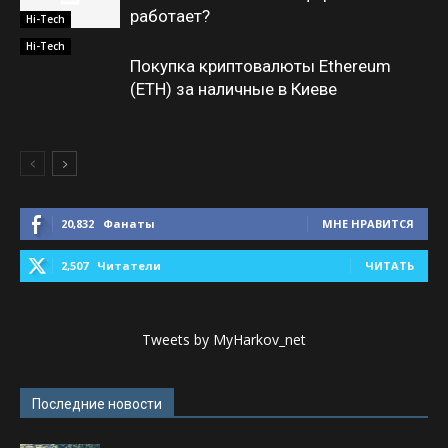
работает?
Hi-Tech
Hi-Tech
Покупка криптовалюты Ethereum
(ETH) за наличные в Киеве
20,832
Фанаты
МНЕ НРАВИТСЯ
2,507
Читатели
ЧИТАТЬ
Tweets by MyHarkov_net
Последние новости