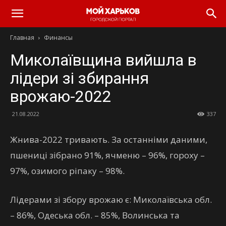
Главная
Финансы
Миколаївщина вийшла в
лідери зі збирання
врожаю-2022
21.08.2022
337
Жнива-2022 тривають. За останніми даними,
пшениці зібрано 91%, ячменю – 96%, гороху –
97%, озимого ріпаку – 98%.
Лідерами зі збору врожаю є: Миколаївська обл.
– 86%, Одеська обл. – 85%, Волинська та