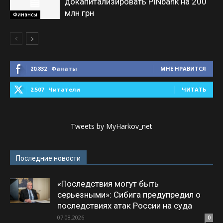
докапитализировать PINbank на 200
млн грн
Финансы
20,832
Фанаты
МНЕ НРАВИТСЯ
2,507
Читатели
ЧИТАТЬ
Tweets by MyHarkov_net
Последние новости
«Последствия могут быть
серьезными»: Сибига предупредил о
последствиях атак России на суда
07.08.2026
0