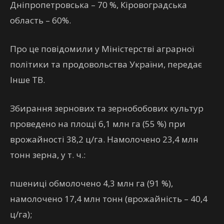
Дніпропетровська – 70 %, Кіровоградська
область – 60%.
Про це повідомили у Міністерстві аграрної
політики та продовольства України, передає
Інше ТВ.
Збирання зернових та зернобобових культур
проведено на площі 6,1 млн га (55 %) при
врожайності 38,2 ц/га. Намолочено 23,4 млн
тонн зерна, у т. ч.:
пшениці обмолочено 4,3 млн га (91 %),
намолочено 17,4 млн тонн (врожайність – 40,4
ц/га);