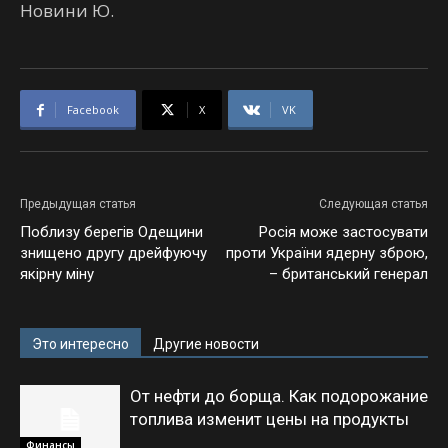
Новини Ю.
Facebook
X
VK
Предыдущая статья
Следующая статья
Поблизу берегів Одещини
Росія може застосувати
знищено другу дрейфуючу
проти України ядерну зброю,
якірну міну
– британський генерал
Это интересно
Другие новости
От нефти до борща. Как подорожание
топлива изменит цены на продукты
Финансы