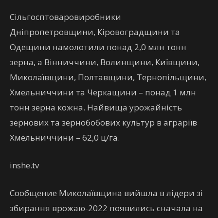
Сільгосптоваровиробники
Дніпропетровщини, Кіровоградщини та
Одещини намолотили понад 2,0 млн тонн
зерна, а Вінниччини, Волинщини, Київщини,
Миколаївщини, Полтавщини, Тернопільщини,
Хмельниччини та Черкащини – понад 1 млн
тонн зерна кожна. Найвища урожайність
зернових та зернобобових культур в аграріїв
Хмельниччини – 62,0 ц/га.
inshe.tv
Сообщение Миколаївщина вийшла в лідери зі
збирання врожаю-2022 появились сначала на